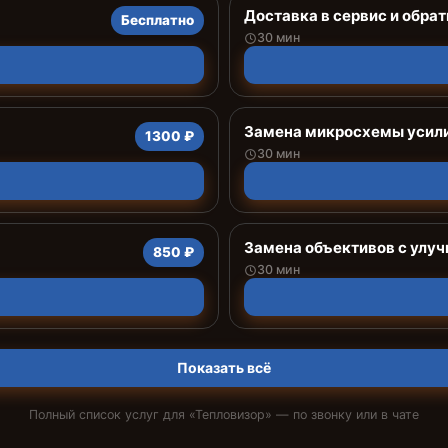
Доставка в сервис и обрат
Бесплатно
30 мин
Замена микросхемы усил
1300 ₽
30 мин
Замена объективов с улу
850 ₽
30 мин
Показать всё
Полный список услуг для «
Тепловизор
» — по звонку или в чате