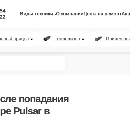
-54
Виды техники
О компании
Цены на ремонт
Ак
-22
онный прицел
Тепловизор
Прицел но
сле попадания
ре Pulsar в